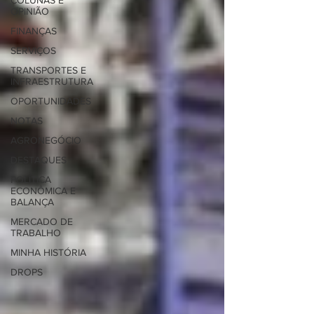
COLUNAS E
OPINIÃO
FINANÇAS
SERVIÇOS
TRANSPORTES E
INFRAESTRUTURA
OPORTUNIDADES
NOTAS
AGRONEGÓCIO
DESTAQUES
POLÍTICA
ECONÔMICA E
BALANÇA
MERCADO DE
TRABALHO
MINHA HISTÓRIA
DROPS