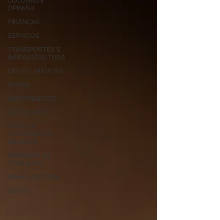
COLUNAS E
OPINIÃO
FINANÇAS
SERVIÇOS
TRANSPORTES E
INFRAESTRUTURA
OPORTUNIDADES
NOTAS
AGRONEGÓCIO
DESTAQUES
POLÍTICA
ECONÔMICA E
BALANÇA
MERCADO DE
TRABALHO
MINHA HISTÓRIA
DROPS