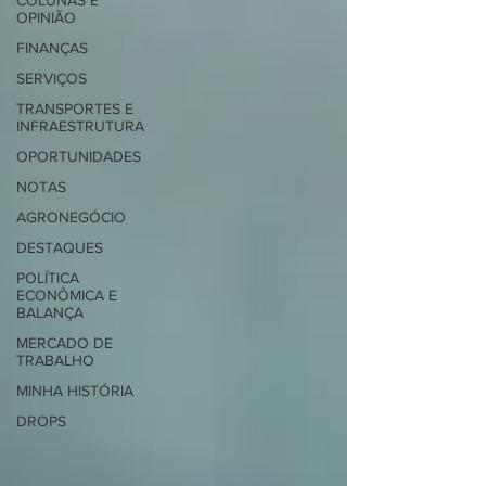
COLUNAS E
OPINIÃO
FINANÇAS
SERVIÇOS
TRANSPORTES E
INFRAESTRUTURA
OPORTUNIDADES
NOTAS
AGRONEGÓCIO
DESTAQUES
POLÍTICA
ECONÔMICA E
BALANÇA
MERCADO DE
TRABALHO
MINHA HISTÓRIA
DROPS