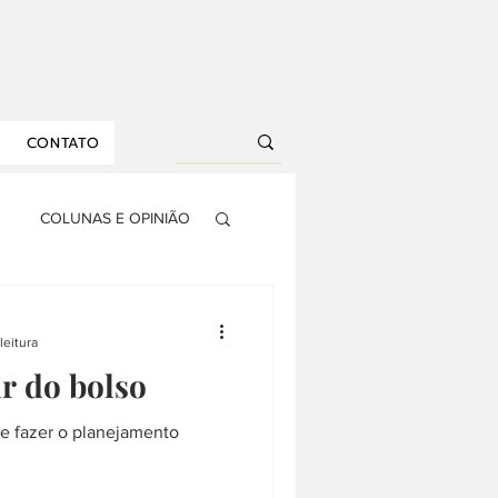
CONTATO
COLUNAS E OPINIÃO
S
AGRONEGÓCIO
leitura
r do bolso
RIA
DROPS
nto