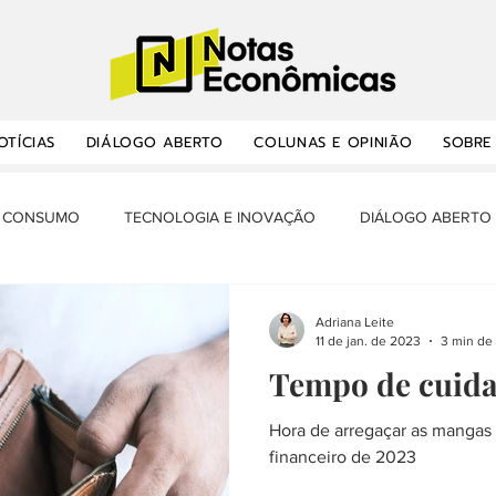
OTÍCIAS
DIÁLOGO ABERTO
COLUNAS E OPINIÃO
SOBRE
CONSUMO
TECNOLOGIA E INOVAÇÃO
DIÁLOGO ABERTO
RANSPORTES E INFRAESTRUTURA
OPORTUNIDADES
NOTA
Adriana Leite
11 de jan. de 2023
3 min de 
Tempo de cuida
ÔMICA E BALANÇA
MERCADO DE TRABALHO
MINHA HISTÓ
Hora de arregaçar as mangas e fazer o planejame
financeiro de 2023