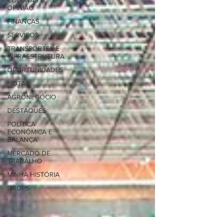
COLUNAS E
OPINIÃO
FINANÇAS
SERVIÇOS
TRANSPORTES E
INFRAESTRUTURA
OPORTUNIDADES
NOTAS
AGRONEGÓCIO
DESTAQUES
POLÍTICA
ECONÔMICA E
BALANÇA
MERCADO DE
TRABALHO
MINHA HISTÓRIA
DROPS