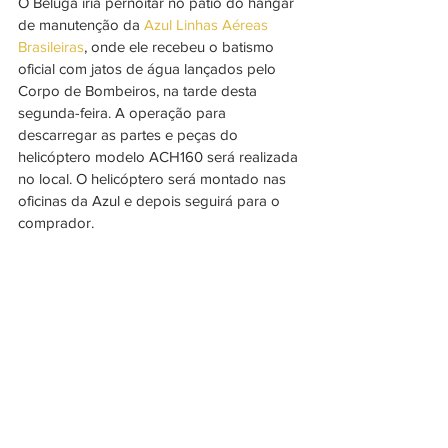
O Beluga iria pernoitar no pátio do hangar 
de manutenção da 
Azul Linhas Aéreas 
Brasileiras
, onde ele recebeu o batismo 
oficial com jatos de água lançados pelo 
Corpo de Bombeiros, na tarde desta 
segunda-feira. A operação para 
descarregar as partes e peças do 
helicóptero modelo ACH160 será realizada 
no local. O helicóptero será montado nas 
oficinas da Azul e depois seguirá para o 
comprador. 
Cumprida a missão no Brasil, o “avião 
baleia” volta nesta terça-feira (26) para a 
França. Mas vai deixar por aqui centenas 
de fãs que esperam vê-lo com seu design 
único - semelhante ao de uma baleia 
branca - outras vezes voando pelo Brasil. 
Até breve, Beluga! 