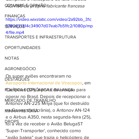
COLUNAS E OPINIÃO
ACH160 da própria fabricante francesa
FINANÇAS
https://video.wixstatic.com/video/2a92bb_31c
5780631314c34907d07eab7b51fc2/1080p/mp
SERVIÇOS
4/file.mp4
TRANSPORTES E INFRAESTRUTURA
OPORTUNIDADES
NOTAS
AGRONEGÓCIO
Os super aviões encontraram no 
DESTAQUES
Aeroporto Internacional de Viracopos
, em 
Campinas (SP), a porta de entrada para 
POLÍTICA ECONÔMICA E BALANÇA
operar no Brasil. Depois de recepcionar o 
MERCADO DE TRABALHO
Antonov AN-225 Mriya (que foi destruído 
na Guerra da Ucrânia), o Antonov AN-124 
MINHA HISTÓRIA
e o Airbus A350, nesta segunda-feira (25), 
DROPS
foi a vez de receber o Avião BelugaST 
'Super-Transporter', conhecido como 
“avião baleia” que trazia o helicóptero de 