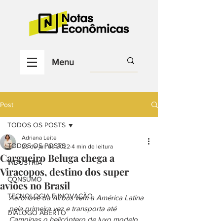
Menu
Post
TODOS OS POSTS
Adriana Leite
TODOS OS POSTS
25 de jul. de 2022
4 min de leitura
Cargueiro Beluga chega a
INDÚSTRIA
Viracopos, destino dos super
CONSUMO
aviões no Brasil
TECNOLOGIA E INOVAÇÃO
Aeronave da Airbus vem a América Latina 
pela primeira vez e transporta até 
DIÁLOGO ABERTO
Campinas o helicóptero de luxo modelo 