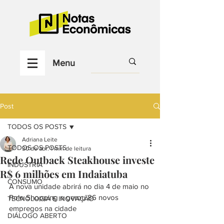
Menu
Post
TODOS OS POSTS
Adriana Leite
TODOS OS POSTS
30 de abr.
1 min de leitura
Rede Outback Steakhouse investe
INDÚSTRIA
R$ 6 milhões em Indaiatuba
CONSUMO
A nova unidade abrirá no dia 4 de maio no 
Polo Shopping e gerou 86 novos 
TECNOLOGIA E INOVAÇÃO
empregos na cidade
DIÁLOGO ABERTO