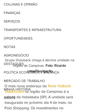
COLUNAS E OPINIÃO
FINANÇAS
SERVIÇOS
TRANSPORTES E INFRAESTRUTURA
OPORTUNIDADES
NOTAS
AGRONEGÓCIO
Grupo Outuback chega à décima unidade na 
DESTAQUES
região de Campinas. 
Foto: Ricardo 
Lima/Divulgação
POLÍTICA ECONÔMICA E BALANÇA
MERCADO DE TRABALHO
O mais novo endereço da 
Rede Outback 
MINHA HISTÓRIA
Steakhouse
na região de Campinas é a 
cidade de Indaiatuba (SP). A unidade será 
DROPS
inaugurada no próximo dia 4 de maio, no 
Polo Shopping. Os investimentos no 