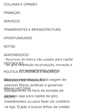
COLUNAS E OPINIÃO
FINANÇAS
SERVIÇOS
TRANSPORTES E INFRAESTRUTURA
OPORTUNIDADES
NOTAS
AGRONEGÓCIO
Recursos do banco são usados para capital 
DESTAQUES
de giro, ampliação da produção, inovação e 
em investimentos públicos
POLÍTICA ECONÔMICA E BALANÇA
Os juros elevados no Brasil exigem de 
MERCADO DE TRABALHO
pessoas físicas, jurídicas e governos 
MINHA HISTÓRIA
planejamento na hora da tomada de 
dinheiro seja para capital de giro, 
DROPS
investimentos ou para fazer um crediário 
na loja. O jeito é buscar linhas de crédito 