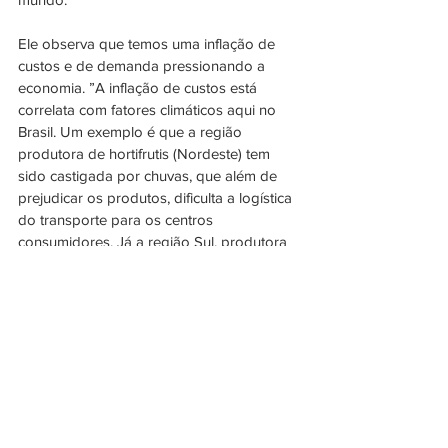
Ele observa que temos uma inflação de 
custos e de demanda pressionando a 
economia. ”A inflação de custos está 
correlata com fatores climáticos aqui no 
Brasil. Um exemplo é que a região 
produtora de hortifrutis (Nordeste) tem 
sido castigada por chuvas, que além de 
prejudicar os produtos, dificulta a logística 
do transporte para os centros 
consumidores. Já a região Sul, produtora 
de grãos como trigo, soja e milho, tem 
sido afetada por um longo período de 
estiagem, comprometendo a produção 
desses itens básicos”, analisa.
O presidente do Ibef Campinas lembra 
ainda que o conflito entre Rússia e Ucrânia 
também afeta os custos de produção pela 
restrição na importação de trigo, redução 