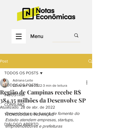
Menu
Post
TODOS OS POSTS
Adriana Leite
TODOS OS POSTS
22 de abr. de 2022
3 min de leitura
Região de Campinas recebe R$
INDÚSTRIA
384,35 milhões da Desenvolve SP
CONSUMO
Atualizado:
28 de abr. de 2022
Desembolsos do banco de fomento do 
TECNOLOGIA E INOVAÇÃO
Estado atendem empresas, startups, 
DIÁLOGO ABERTO
empreendedores e prefeituras