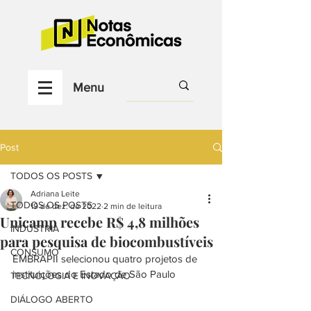
Menu
Post
TODOS OS POSTS
Adriana Leite
TODOS OS POSTS
19 de dez. de 2022
2 min de leitura
Unicamp recebe R$ 4,8 milhões
INDÚSTRIA
para pesquisa de biocombustíveis
CONSUMO
EMBRAPII selecionou quatro projetos de 
instituições do Estado de São Paulo 
TECNOLOGIA E INOVAÇÃO
DIÁLOGO ABERTO