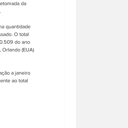
retomada da 
.
a quantidade 
sado. O total 
0.509 do ano 
, Orlando (EUA) 
ção a janeiro 
nte ao total 