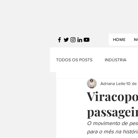
HOME
N
TODOS OS POSTS
INDÚSTRIA
Adriana Leite
10 de
FINANÇAS
SERVIÇOS
T
Viracopo
passagei
DESTAQUES
POLÍTICA ECON
O movimento de pesso
para o mês na histór