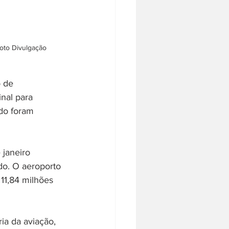
oto Divulgação
 de 
nal para 
do foram 
janeiro 
do. O aeroporto 
11,84 milhões 
ia da aviação, 