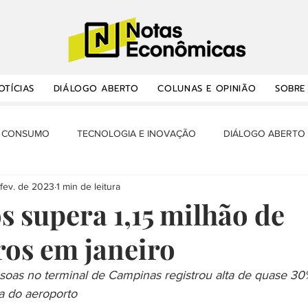
OTÍCIAS
DIÁLOGO ABERTO
COLUNAS E OPINIÃO
SOBRE
CONSUMO
TECNOLOGIA E INOVAÇÃO
DIÁLOGO ABERTO
 fev. de 2023
1 min de leitura
RANSPORTES E INFRAESTRUTURA
OPORTUNIDADES
NOTA
s supera 1,15 milhão de
ros em janeiro
ÔMICA E BALANÇA
MERCADO DE TRABALHO
MINHA HISTÓ
as no terminal de Campinas registrou alta de quase 30%
ia do aeroporto