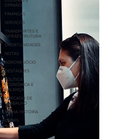
COLUNAS E
OPINIÃO
FINANÇAS
SERVIÇOS
TRANSPORTES E
INFRAESTRUTURA
OPORTUNIDADES
NOTAS
AGRONEGÓCIO
DESTAQUES
POLÍTICA
ECONÔMICA E
BALANÇA
MERCADO DE
TRABALHO
MINHA HISTÓRIA
DROPS