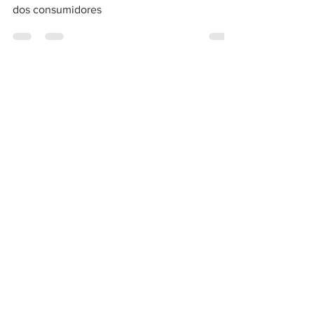
mostram que aumentam golpes com dados
dos consumidores