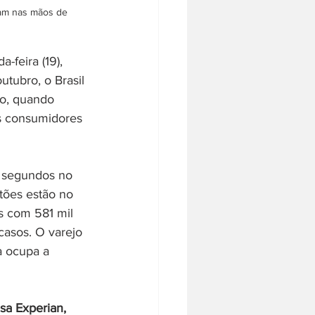
iam nas mãos de 
-feira (19), 
tubro, o Brasil 
no, quando 
os consumidores 
8 segundos no 
tões estão no 
s com 581 mil 
 casos. O varejo 
a ocupa a 
sa Experian, 