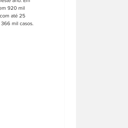
neste ano. Em 
 em 920 mil 
s com até 25 
 366 mil casos. 