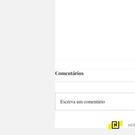
Comentários
Escreva um comentário
Campineiro sente no
HO
carrinho do mercado
impacto da Guerra no Irã