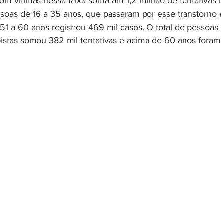
om vítimas nessa faixa somaram 1,2 milhão de tentativas 
ssoas de 16 a 35 anos, que passaram por esse transtorno
e 51 a 60 anos registrou 469 mil casos. O total de pessoa
pistas somou 382 mil tentativas e acima de 60 anos foram