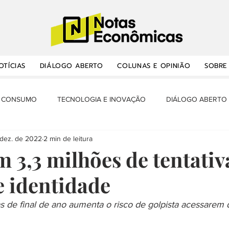
OTÍCIAS
DIÁLOGO ABERTO
COLUNAS E OPINIÃO
SOBRE
CONSUMO
TECNOLOGIA E INOVAÇÃO
DIÁLOGO ABERTO
 dez. de 2022
2 min de leitura
RANSPORTES E INFRAESTRUTURA
OPORTUNIDADES
NOTA
m 3,3 milhões de tentativ
e identidade
ÔMICA E BALANÇA
MERCADO DE TRABALHO
MINHA HISTÓ
de final de ano aumenta o risco de golpista acessarem 