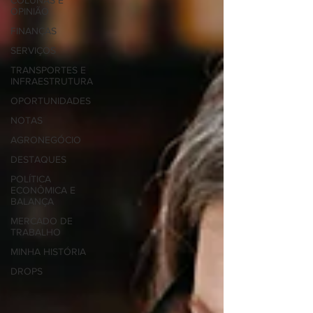
COLUNAS E
OPINIÃO
FINANÇAS
SERVIÇOS
TRANSPORTES E
INFRAESTRUTURA
OPORTUNIDADES
NOTAS
AGRONEGÓCIO
DESTAQUES
POLÍTICA
ECONÔMICA E
BALANÇA
MERCADO DE
TRABALHO
MINHA HISTÓRIA
DROPS