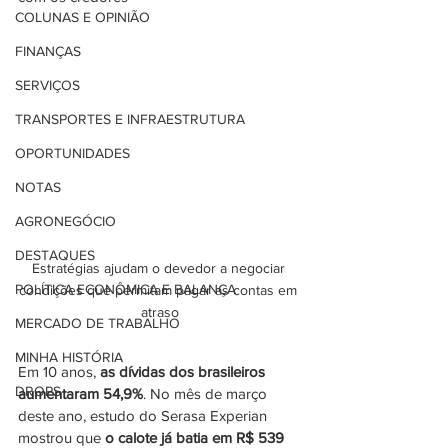
COLUNAS E OPINIÃO
FINANÇAS
SERVIÇOS
TRANSPORTES E INFRAESTRUTURA
OPORTUNIDADES
NOTAS
AGRONEGÓCIO
DESTAQUES
Estratégias ajudam o devedor a negociar 
POLÍTICA ECONÔMICA E BALANÇA
condições que permitam pagar as contas em 
atraso
MERCADO DE TRABALHO
MINHA HISTÓRIA
Em 10 anos, 
as dívidas dos brasileiros 
DROPS
aumentaram 54,9%
. No mês de março 
deste ano, estudo do Serasa Experian 
mostrou que 
o calote já batia em R$ 539 