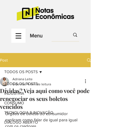
Menu
Post
TODOS OS POSTS
Adriana Leite
TODOS OS POSTS
6 de mai.
4 min de leitura
Dívidas? Veja aqui como você pode
INDÚSTRIA
renegociar os seus boletos
CONSUMO
vencidos
TECNOLOGIA E INOVAÇÃO
Órgãos de defesa do consumidor 
explicam como falar de igual para igual 
DIÁLOGO ABERTO
com os credores