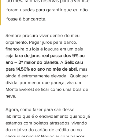
do mês. Minhas reservas para a velhice 
foram usadas para garantir que eu não 
fosse à bancarrota.
Sempre procuro viver dentro do meu 
orçamento. Pagar juros para banco, 
financeira ou loja é loucura em um país 
cuja
 taxa de juros real passa dos 9% ao 
ano – 2ª maior do planeta
. A 
Selic caiu 
para 14,50% ao ano no mês de abril
, mas 
ainda é extremamente elevada.  Qualquer 
dívida, por menor que pareça, vira um 
Monte Everest se ficar como uma bola de 
neve.
Agora, como fazer para sair desse 
labirinto que é o endividamento quando já 
estamos com boletos atrasados, vivendo 
do rotativo do cartão de crédito ou no 
cheque especial? Negociar com bancos, 