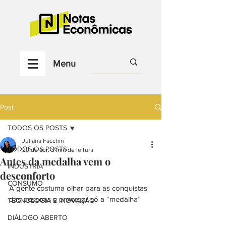
Menu
Post
TODOS OS POSTS
Juliana Facchin
TODOS OS POSTS
29 de abr.
3 min de leitura
Antes da medalha vem o
INDÚSTRIA
desconforto
CONSUMO
A gente costuma olhar para as conquistas 
das pessoas e enxergar só a “medalha”
TECNOLOGIA E INOVAÇÃO
DIÁLOGO ABERTO