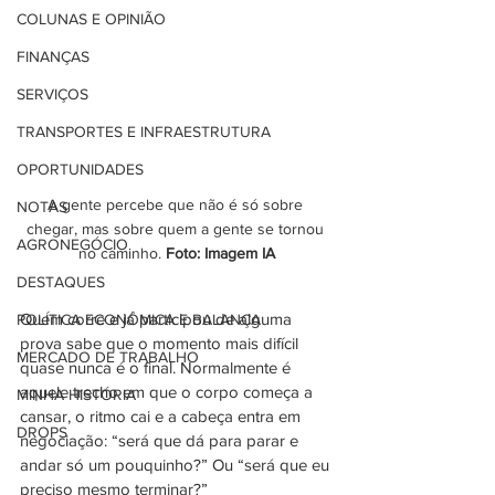
COLUNAS E OPINIÃO
FINANÇAS
SERVIÇOS
TRANSPORTES E INFRAESTRUTURA
OPORTUNIDADES
A gente percebe que não é só sobre 
NOTAS
chegar, mas sobre quem a gente se tornou 
AGRONEGÓCIO
no caminho. 
Foto:
Imagem IA
DESTAQUES
Quem corre e já participou de alguma 
POLÍTICA ECONÔMICA E BALANÇA
prova sabe que o momento mais difícil 
MERCADO DE TRABALHO
quase nunca é o final. Normalmente é 
aquele trecho em que o corpo começa a 
MINHA HISTÓRIA
cansar, o ritmo cai e a cabeça entra em 
DROPS
negociação: “será que dá para parar e 
andar só um pouquinho?” Ou “será que eu 
preciso mesmo terminar?”