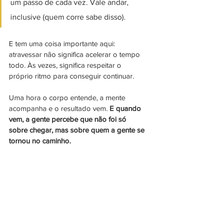
um passo de cada vez. Vale andar, 
inclusive (quem corre sabe disso).
E tem uma coisa importante aqui: 
atravessar não significa acelerar o tempo 
todo. Às vezes, significa respeitar o 
próprio ritmo para conseguir continuar.
Uma hora o corpo entende, a mente 
acompanha e o resultado vem. 
E quando 
vem, a gente percebe que não foi só 
sobre chegar, mas sobre quem a gente se 
tornou no caminho.
Experiência é tudo. O resto é tentativa.
Juliana Facchin escreve sobre carreira, 
experiências e vida real. É Jornalista de 