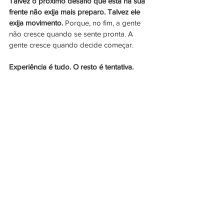
Talvez o próximo desafio que está na sua 
frente não exija mais preparo. Talvez ele 
exija movimento.
 Porque, no fim, a gente 
não cresce quando se sente pronta. A 
gente cresce quando decide começar.
Experiência é tudo. O resto é tentativa.
Juliana Facchin escreve sobre carreira, 
experiências e vida real. É Jornalista de 
formação, executiva, palestrante, mãe de 
dois, corredora, curiosa por essência e 
eterna aprendiz em movimento.
Saiba mais sobre o colunista na 
página
Sobre 
As opiniões aqui expostas refletem a visão 