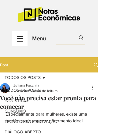
Menu
Post
TODOS OS POSTS
Juliana Facchin
TODOS OS POSTS
23 de mar.
3 min de leitura
Você não precisa estar pronta para
INDÚSTRIA
começar
CONSUMO
Especialmente para mulheres, existe uma 
tendência de esperar o momento ideal
TECNOLOGIA E INOVAÇÃO
DIÁLOGO ABERTO