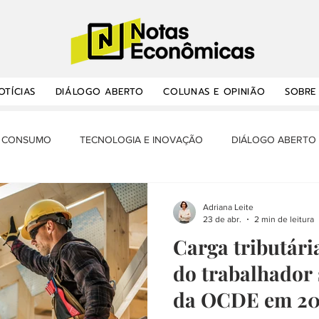
OTÍCIAS
DIÁLOGO ABERTO
COLUNAS E OPINIÃO
SOBRE
CONSUMO
TECNOLOGIA E INOVAÇÃO
DIÁLOGO ABERTO
RANSPORTES E INFRAESTRUTURA
OPORTUNIDADES
NOTA
Adriana Leite
23 de abr.
2 min de leitura
Carga tributári
ÔMICA E BALANÇA
MERCADO DE TRABALHO
MINHA HISTÓ
do trabalhador 
da OCDE em 20