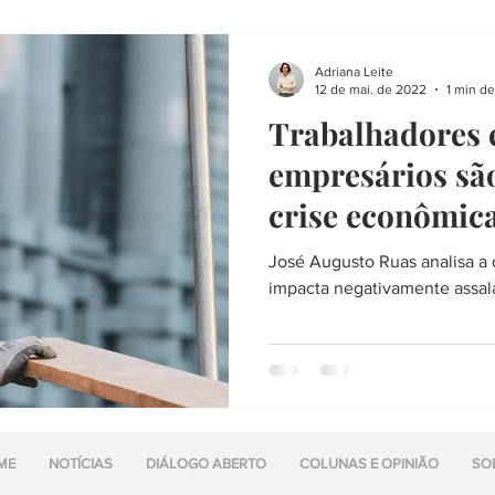
Adriana Leite
12 de mai. de 2022
1 min de
Trabalhadores 
empresários são
crise econômic
José Augusto Ruas analisa a
impacta negativamente assal
ME
NOTÍCIAS
DIÁLOGO ABERTO
COLUNAS E OPINIÃO
SO