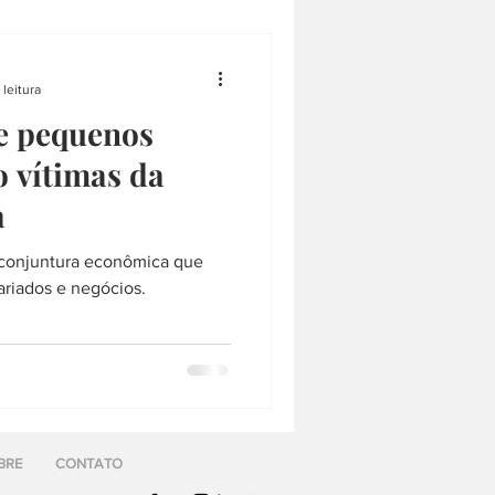
 leitura
e pequenos
 vítimas da
a
 conjuntura econômica que
ariados e negócios.
BRE
CONTATO