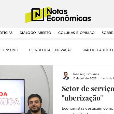
OTÍCIAS
DIÁLOGO ABERTO
COLUNAS E OPINIÃO
SOBRE
CONSUMO
TECNOLOGIA E INOVAÇÃO
DIÁLOGO ABERTO
RANSPORTES E INFRAESTRUTURA
OPORTUNIDADES
NOTA
José Augusto Ruas
10 de jul. de 2023
1 min de 
Setor de serviç
ÔMICA E BALANÇA
MERCADO DE TRABALHO
MINHA HISTÓ
"uberização"
Economistas destacam como a