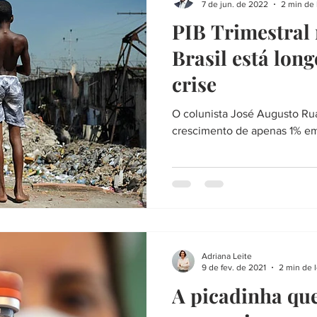
7 de jun. de 2022
2 min de 
PIB Trimestral
Brasil está long
crise
O colunista José Augusto Rua
cresc
Adriana Leite
9 de fev. de 2021
2 min de l
A picadinha que