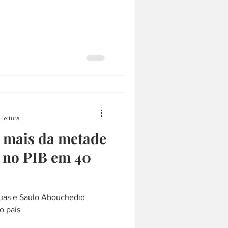
 leitura
e mais da metade
o no PIB em 40
uas e Saulo Abouchedid
o país