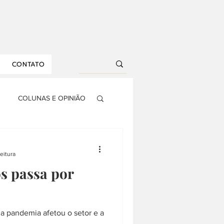
CONTATO
COLUNAS E OPINIÃO
S
AGRONEGÓCIO
leitura
os passa por
RIA
DROPS
 pandemia afetou o setor e a