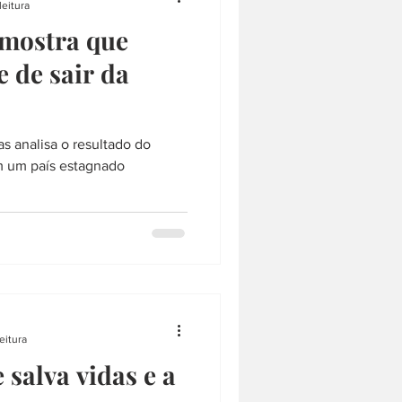
leitura
 mostra que
e de sair da
s analisa o resultado do
imento de apenas 1% em um país estagnado
eitura
 salva vidas e a